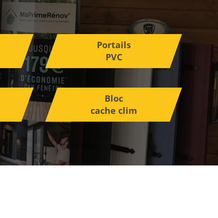
Portails
PVC
Bloc
cache clim