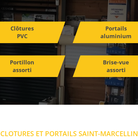
Clôtures
Portails
PVC
aluminium
Portillon
Brise-vue
assorti
assorti
CLOTURES ET PORTAILS SAINT-MARCELLIN