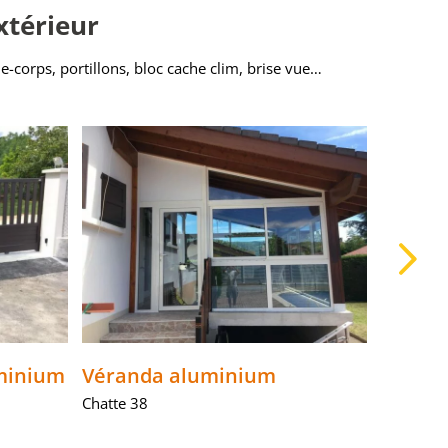
xtérieur
e-corps, portillons, bloc cache clim, brise vue…
uminium
Véranda aluminium
Volet 
isolé
Chatte 38
chasseley