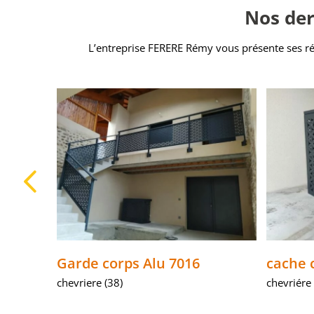
Nos der
L’entreprise FERERE Rémy vous présente ses réal
upe
Garde corps Alu 7016
cache 
chevriere (38)
chevriére