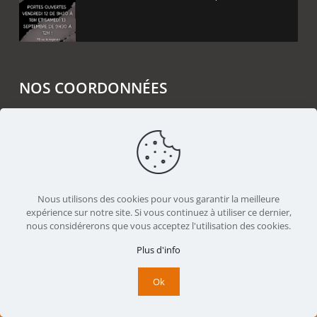
NOS COORDONNÉES
Rémy FERERE SAS
Z.A. La Noyeraie
38160 CHATTE
04 38 90 33 03
Nous utilisons des cookies pour vous garantir la meilleure
contact@remyferere.fr
expérience sur notre site. Si vous continuez à utiliser ce dernier,
nous considérerons que vous acceptez l'utilisation des cookies.
Nous suivre sur Facebook
Plus d'info
Ok
© 2025 REMY FERERE - Réalisé par
Boostacom
et
LICOM
Développement
|
Mentions légales
|
RGPD