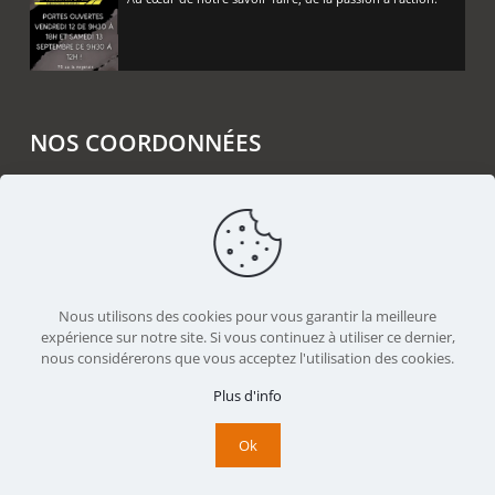
NOS COORDONNÉES
Rémy FERERE SAS
Z.A. La Noyeraie
38160 CHATTE
04 38 90 33 03
Nous utilisons des cookies pour vous garantir la meilleure
contact@remyferere.fr
expérience sur notre site. Si vous continuez à utiliser ce dernier,
nous considérerons que vous acceptez l'utilisation des cookies.
Nous suivre sur Facebook
Plus d'info
Ok
© 2025 REMY FERERE - Réalisé par
Boostacom
et
LICOM
Développement
|
Mentions légales
|
RGPD